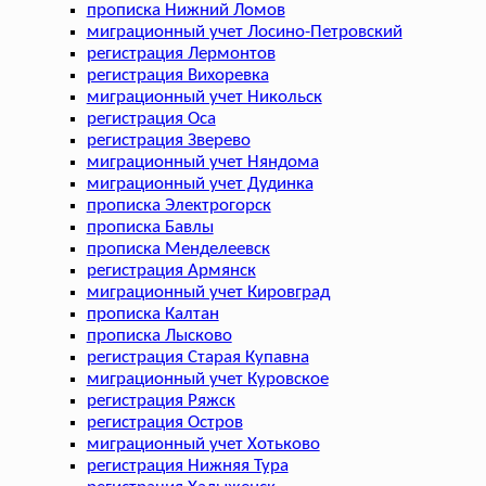
прописка Нижний Ломов
миграционный учет Лосино-Петровский
регистрация Лермонтов
регистрация Вихоревка
миграционный учет Никольск
регистрация Оса
регистрация Зверево
миграционный учет Няндома
миграционный учет Дудинка
прописка Электрогорск
прописка Бавлы
прописка Менделеевск
регистрация Армянск
миграционный учет Кировград
прописка Калтан
прописка Лысково
регистрация Старая Купавна
миграционный учет Куровское
регистрация Ряжск
регистрация Остров
миграционный учет Хотьково
регистрация Нижняя Тура