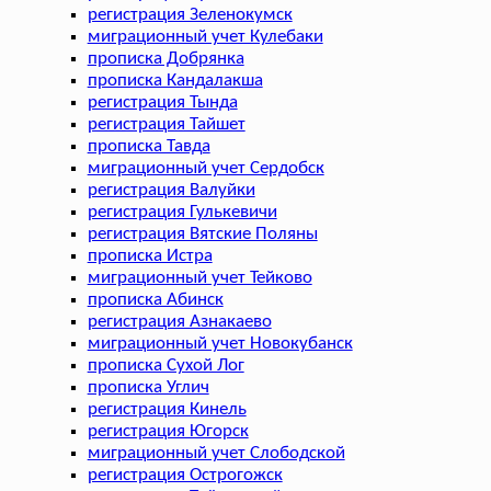
регистрация Зеленокумск
миграционный учет Кулебаки
прописка Добрянка
прописка Кандалакша
регистрация Тында
регистрация Тайшет
прописка Тавда
миграционный учет Сердобск
регистрация Валуйки
регистрация Гулькевичи
регистрация Вятские Поляны
прописка Истра
миграционный учет Тейково
прописка Абинск
регистрация Азнакаево
миграционный учет Новокубанск
прописка Сухой Лог
прописка Углич
регистрация Кинель
регистрация Югорск
миграционный учет Слободской
регистрация Острогожск