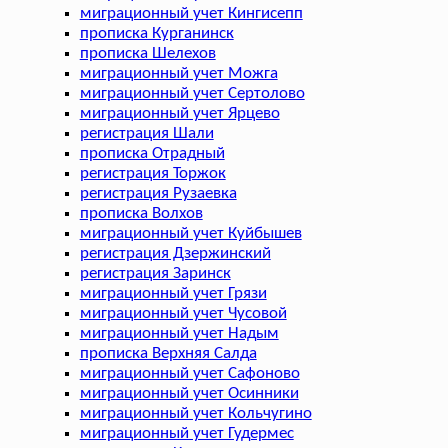
миграционный учет Кингисепп
прописка Курганинск
прописка Шелехов
миграционный учет Можга
миграционный учет Сертолово
миграционный учет Ярцево
регистрация Шали
прописка Отрадный
регистрация Торжок
регистрация Рузаевка
прописка Волхов
миграционный учет Куйбышев
регистрация Дзержинский
регистрация Заринск
миграционный учет Грязи
миграционный учет Чусовой
миграционный учет Надым
прописка Верхняя Салда
миграционный учет Сафоново
миграционный учет Осинники
миграционный учет Кольчугино
миграционный учет Гудермес