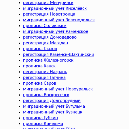
регистрация Мичуринск
миграционный учет Киселёвск
регистрация Новотроицк
миграционный учет Зеленодольск
прописка Соликамск
миграционный учет Раменское
регистрация Домодедово
регистрация Магадан
прописка Глазов
регистрация Каменск-Шахтинский
прописка Железногорск
прописка Канск
регистрация Назрань
регистрация Гатчина
прописка Саров
миграционный учет Новоуральск
прописка Воскресенск
регистрация Долгопрудный
миграционный учет Бугульма
миграционный учет Кузнецк
прописка Губкин
прописка Кинешма