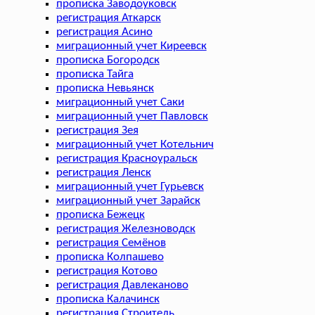
прописка Заводоуковск
регистрация Аткарск
регистрация Асино
миграционный учет Киреевск
прописка Богородск
прописка Тайга
прописка Невьянск
миграционный учет Саки
миграционный учет Павловск
регистрация Зея
миграционный учет Котельнич
регистрация Красноуральск
регистрация Ленск
миграционный учет Гурьевск
миграционный учет Зарайск
прописка Бежецк
регистрация Железноводск
регистрация Семёнов
прописка Колпашево
регистрация Котово
регистрация Давлеканово
прописка Калачинск
регистрация Строитель