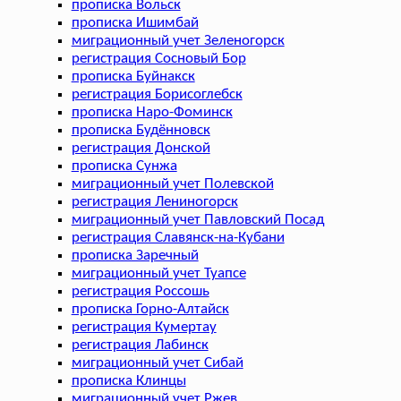
прописка Вольск
прописка Ишимбай
миграционный учет Зеленогорск
регистрация Сосновый Бор
прописка Буйнакск
регистрация Борисоглебск
прописка Наро-Фоминск
прописка Будённовск
регистрация Донской
прописка Сунжа
миграционный учет Полевской
регистрация Лениногорск
миграционный учет Павловский Посад
регистрация Славянск-на-Кубани
прописка Заречный
миграционный учет Туапсе
регистрация Россошь
прописка Горно-Алтайск
регистрация Кумертау
регистрация Лабинск
миграционный учет Сибай
прописка Клинцы
миграционный учет Ржев