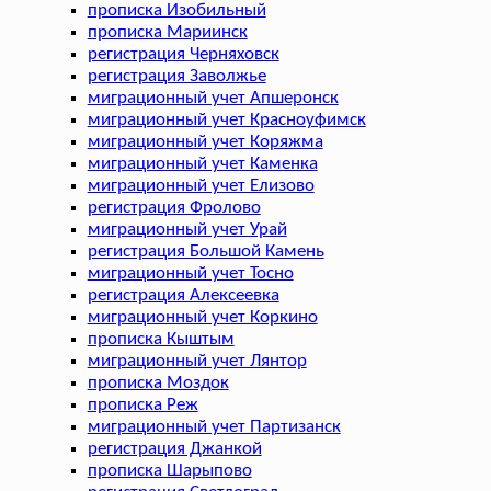
прописка Изобильный
прописка Мариинск
регистрация Черняховск
регистрация Заволжье
миграционный учет Апшеронск
миграционный учет Красноуфимск
миграционный учет Коряжма
миграционный учет Каменка
миграционный учет Елизово
регистрация Фролово
миграционный учет Урай
регистрация Большой Камень
миграционный учет Тосно
регистрация Алексеевка
миграционный учет Коркино
прописка Кыштым
миграционный учет Лянтор
прописка Моздок
прописка Реж
миграционный учет Партизанск
регистрация Джанкой
прописка Шарыпово