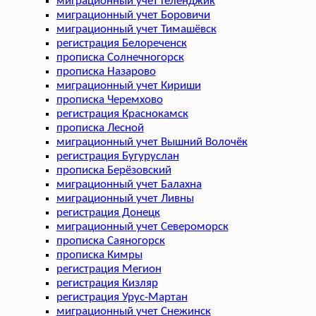
миграционный учет Геленджик
миграционный учет Боровичи
миграционный учет Тимашёвск
регистрация Белореченск
прописка Солнечногорск
прописка Назарово
миграционный учет Кириши
прописка Черемхово
регистрация Краснокамск
прописка Лесной
миграционный учет Вышний Волочёк
регистрация Бугуруслан
прописка Берёзовский
миграционный учет Балахна
миграционный учет Ливны
регистрация Донецк
миграционный учет Североморск
прописка Саяногорск
прописка Кимры
регистрация Мегион
регистрация Кизляр
регистрация Урус-Мартан
миграционный учет Снежинск