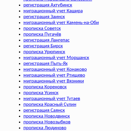
регистрация Ахтубинск
миграционный учет Кашира
регистрация Заинск
миграционный учет Камень-на-Оби
прописка Советск
прописка Пугачёв
регистрация Лангепас
регистрация Бирск
прописка Урюпинск
миграционный учет Моршанск
регистрация Пыть-Ях
миграционный учет Конаково
миграционный учет Ртищево
миграционный учет Вязники
прописка Кореновск
прописка Усинск
миграционный учет Тутаев
прописка Красный Сулин
регистрация Саянск
прописка Новодвинск
прописка Новозыбков
прописка Людиново