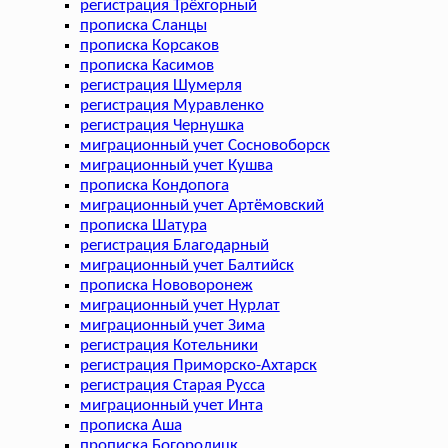
регистрация Трёхгорный
прописка Сланцы
прописка Корсаков
прописка Касимов
регистрация Шумерля
регистрация Муравленко
регистрация Чернушка
миграционный учет Сосновоборск
миграционный учет Кушва
прописка Кондопога
миграционный учет Артёмовский
прописка Шатура
регистрация Благодарный
миграционный учет Балтийск
прописка Нововоронеж
миграционный учет Нурлат
миграционный учет Зима
регистрация Котельники
регистрация Приморско-Ахтарск
регистрация Старая Русса
миграционный учет Инта
прописка Аша
прописка Богородицк