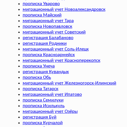
прописка Уварово
миграционный учет Новоалександровск
прописка Майский
миграционный учет Тара
прописка Новопавловск
миграционный учет Советский
регистрация Балабаново
регистрация Родники
миграционный учет Соль-Илецк
прописка Красноармейск
миграционный учет Красноперекопск
прописка Унеча
регистрация Кувандык
прописка Обь
миграционный учет Железногорск-Илимский
прописка Татарск
миграционный учет Ипатово
прописка Семилуки
прописка Исилькуль
миграционный учет Озёры
регистрация Буй
прописка Курчалой