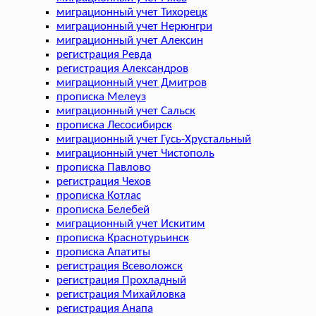
миграционный учет Тихорецк
миграционный учет Нерюнгри
миграционный учет Алексин
регистрация Ревда
регистрация Александров
миграционный учет Дмитров
прописка Мелеуз
миграционный учет Сальск
прописка Лесосибирск
миграционный учет Гусь-Хрустальный
миграционный учет Чистополь
прописка Павлово
регистрация Чехов
прописка Котлас
прописка Белебей
миграционный учет Искитим
прописка Краснотурьинск
прописка Апатиты
регистрация Всеволожск
регистрация Прохладный
регистрация Михайловка
регистрация Анапа