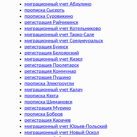
миграционный учет Абдулино
прописка Сысерть
прописка Суровикино
регистрация Райчихинск
миграционный учет Котельниково
миграционный учет Тарко-Сале
миграционный учет Среднеуральск
регистрация Буинск
регистрация Белоярский
миграционный учет Кизел
регистрация Пролетарск
регистрация Коммунар
регистрация Пущино
прописка Электроугли
миграционный учет Калач
прописка Кяхта
прописка Шимановск
регистрация Мурино
прописка Бобров
регистрация Карачев
миграционный учет Юрьев-Польский
миграционный учет Новый Оскол