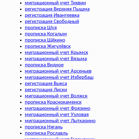
миграционный учет Тихвин
регистрация Верхняя Пышма
регистрация Ивантеевка
регистрация Свободный
прописка Шуя
прописка Когалым
прописка Щёкино
прописка Жигулёвск
миграционный учет Крымск
миграционный учет Вязьма
прописка Видное
миграционный учет Арсеньев
миграционный учет Избербаш
регистрация Выкса
регистрация Лиски
миграционный учет Волжск
прописка Краснокаменск
миграционный учет Фрязино
миграционный учет Узловая
миграционный учет Лыткарино
прописка Нягань
прописка Рославль