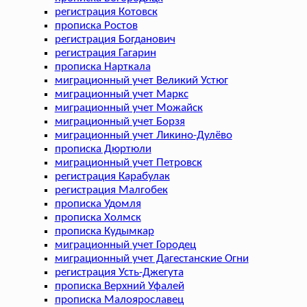
регистрация Котовск
прописка Ростов
регистрация Богданович
регистрация Гагарин
прописка Нарткала
миграционный учет Великий Устюг
миграционный учет Маркс
миграционный учет Можайск
миграционный учет Борзя
миграционный учет Ликино-Дулёво
прописка Дюртюли
миграционный учет Петровск
регистрация Карабулак
регистрация Малгобек
прописка Удомля
прописка Холмск
прописка Кудымкар
миграционный учет Городец
миграционный учет Дагестанские Огни
регистрация Усть-Джегута
прописка Верхний Уфалей
прописка Малоярославец