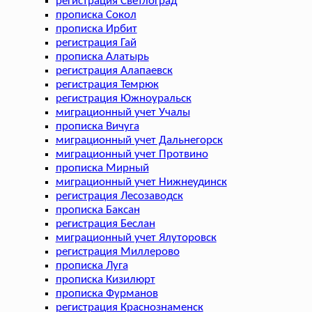
регистрация Светлоград
прописка Сокол
прописка Ирбит
регистрация Гай
прописка Алатырь
регистрация Алапаевск
регистрация Темрюк
регистрация Южноуральск
миграционный учет Учалы
прописка Вичуга
миграционный учет Дальнегорск
миграционный учет Протвино
прописка Мирный
миграционный учет Нижнеудинск
регистрация Лесозаводск
прописка Баксан
регистрация Беслан
миграционный учет Ялуторовск
регистрация Миллерово
прописка Луга
прописка Кизилюрт
прописка Фурманов
регистрация Краснознаменск