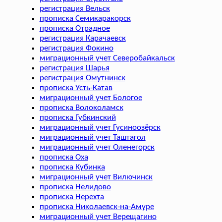
регистрация Вельск
прописка Семикаракорск
прописка Отрадное
регистрация Карачаевск
регистрация Фокино
миграционный учет Северобайкальск
регистрация Шарья
регистрация Омутнинск
прописка Усть-Катав
миграционный учет Бологое
прописка Волоколамск
прописка Губкинский
миграционный учет Гусиноозёрск
миграционный учет Таштагол
миграционный учет Оленегорск
прописка Оха
прописка Кубинка
миграционный учет Вилючинск
прописка Нелидово
прописка Нерехта
прописка Николаевск-на-Амуре
миграционный учет Верещагино