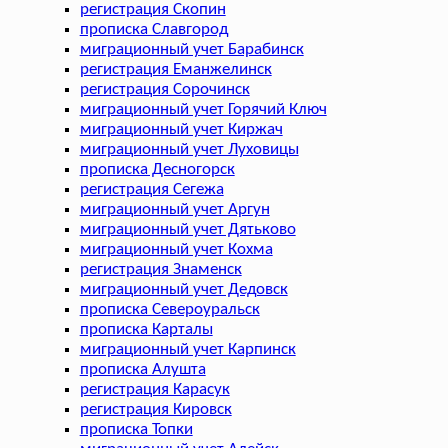
регистрация Скопин
прописка Славгород
миграционный учет Барабинск
регистрация Еманжелинск
регистрация Сорочинск
миграционный учет Горячий Ключ
миграционный учет Киржач
миграционный учет Луховицы
прописка Десногорск
регистрация Сегежа
миграционный учет Аргун
миграционный учет Дятьково
миграционный учет Кохма
регистрация Знаменск
миграционный учет Дедовск
прописка Североуральск
прописка Карталы
миграционный учет Карпинск
прописка Алушта
регистрация Карасук
регистрация Кировск
прописка Топки