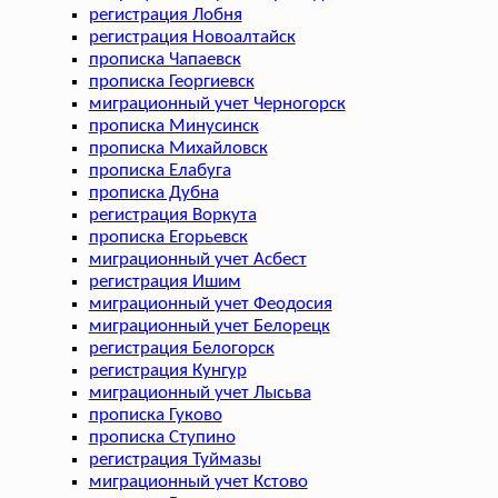
регистрация Лобня
регистрация Новоалтайск
прописка Чапаевск
прописка Георгиевск
миграционный учет Черногорск
прописка Минусинск
прописка Михайловск
прописка Елабуга
прописка Дубна
регистрация Воркута
прописка Егорьевск
миграционный учет Асбест
регистрация Ишим
миграционный учет Феодосия
миграционный учет Белорецк
регистрация Белогорск
регистрация Кунгур
миграционный учет Лысьва
прописка Гуково
прописка Ступино
регистрация Туймазы
миграционный учет Кстово