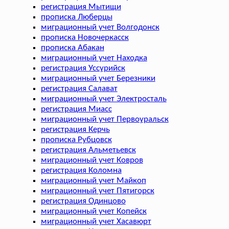
регистрация Мытищи
прописка Люберцы
миграционный учет Волгодонск
прописка Новочеркасск
прописка Абакан
миграционный учет Находка
регистрация Уссурийск
миграционный учет Березники
регистрация Салават
миграционный учет Электросталь
регистрация Миасс
миграционный учет Первоуральск
регистрация Керчь
прописка Рубцовск
регистрация Альметьевск
миграционный учет Ковров
регистрация Коломна
миграционный учет Майкоп
миграционный учет Пятигорск
регистрация Одинцово
миграционный учет Копейск
миграционный учет Хасавюрт