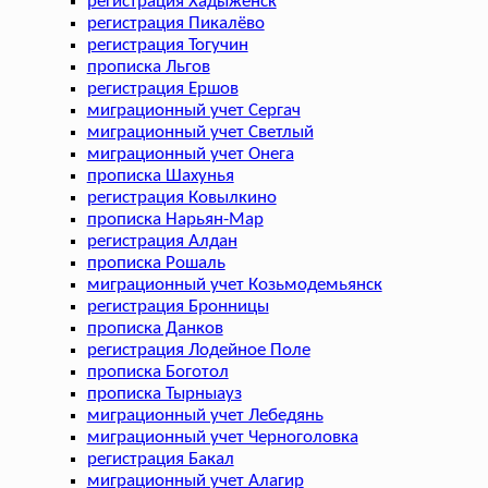
регистрация Хадыженск
регистрация Пикалёво
регистрация Тогучин
прописка Льгов
регистрация Ершов
миграционный учет Сергач
миграционный учет Светлый
миграционный учет Онега
прописка Шахунья
регистрация Ковылкино
прописка Нарьян-Мар
регистрация Алдан
прописка Рошаль
миграционный учет Козьмодемьянск
регистрация Бронницы
прописка Данков
регистрация Лодейное Поле
прописка Боготол
прописка Тырныауз
миграционный учет Лебедянь
миграционный учет Черноголовка
регистрация Бакал
миграционный учет Алагир