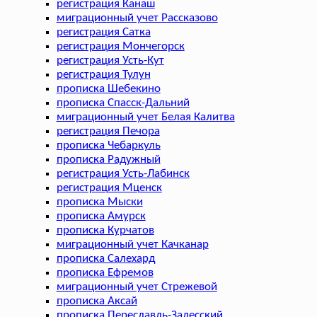
регистрация Канаш
миграционный учет Рассказово
регистрация Сатка
регистрация Мончегорск
регистрация Усть-Кут
регистрация Тулун
прописка Шебекино
прописка Спасск-Дальний
миграционный учет Белая Калитва
регистрация Печора
прописка Чебаркуль
прописка Радужный
регистрация Усть-Лабинск
регистрация Мценск
прописка Мыски
прописка Амурск
прописка Курчатов
миграционный учет Качканар
прописка Салехард
прописка Ефремов
миграционный учет Стрежевой
прописка Аксай
прописка Переславль-Залесский