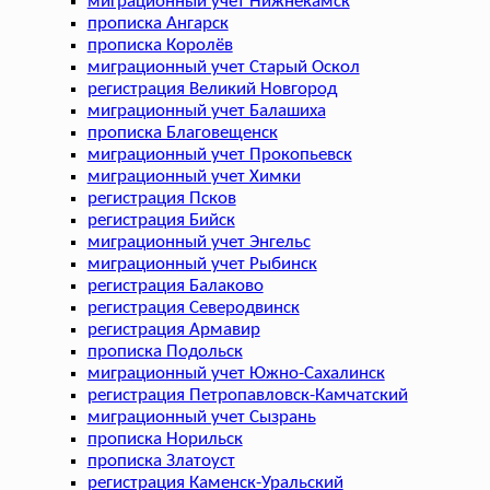
миграционный учет Нижнекамск
прописка Ангарск
прописка Королёв
миграционный учет Старый Оскол
регистрация Великий Новгород
миграционный учет Балашиха
прописка Благовещенск
миграционный учет Прокопьевск
миграционный учет Химки
регистрация Псков
регистрация Бийск
миграционный учет Энгельс
миграционный учет Рыбинск
регистрация Балаково
регистрация Северодвинск
регистрация Армавир
прописка Подольск
миграционный учет Южно-Сахалинск
регистрация Петропавловск-Камчатский
миграционный учет Сызрань
прописка Норильск
прописка Златоуст
регистрация Каменск-Уральский