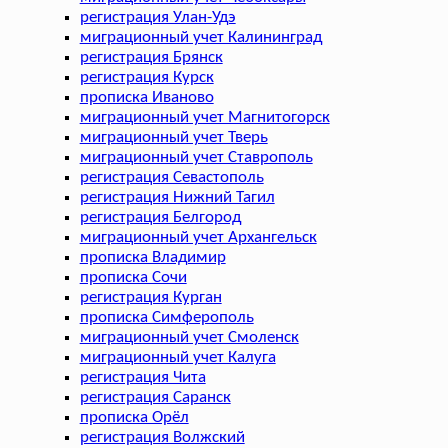
регистрация Улан-Удэ
миграционный учет Калининград
регистрация Брянск
регистрация Курск
прописка Иваново
миграционный учет Магнитогорск
миграционный учет Тверь
миграционный учет Ставрополь
регистрация Севастополь
регистрация Нижний Тагил
регистрация Белгород
миграционный учет Архангельск
прописка Владимир
прописка Сочи
регистрация Курган
прописка Симферополь
миграционный учет Смоленск
миграционный учет Калуга
регистрация Чита
регистрация Саранск
прописка Орёл
регистрация Волжский