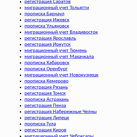
регистрация Саратов
миграционный учет Тольятти
прописка Барнаул
регистрация Ижевск
прописка Ульяновск
миграционный учет Владивосток
регистрация Ярославль
регистрация Иркутск
миграционный учет Тюмень
миграционный учет Махачкала
прописка Хабаровск
прописка Оренбург
миграционный учет Новокузнецк
прописка Кемерово
регистрация Рязань
регистрация Томск
прописка Астрахань
регистрация Пенза
регистрация Набережные Челны
регистрация Липецк
прописка Тула
регистрация Киров
миграционный учет Чебоксары