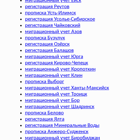
миграционный учет Ейск
регистрация Реутов
прописка Усть-Илимск
регистрация Усолье-Сибирское
регистрация Чайковский
миграционный учет Азов
прописка Бузулук
регистрация Озёрск
регистрация Балашов
миграционный учет Юрга
регистрация Кирово-Чепецк
миграционный учет Кропоткин
миграционный учет Клин
прописка Выборг
миграционный учет Ханты-Мансийск
миграционный учет Троицк
миграционный учет Бор
миграционный учет Шадринск
прописка Белово
регистрация Ялта
регистрация Минеральные Воды
прописка Анжеро-Судженск
миграционный учет Биробиджан