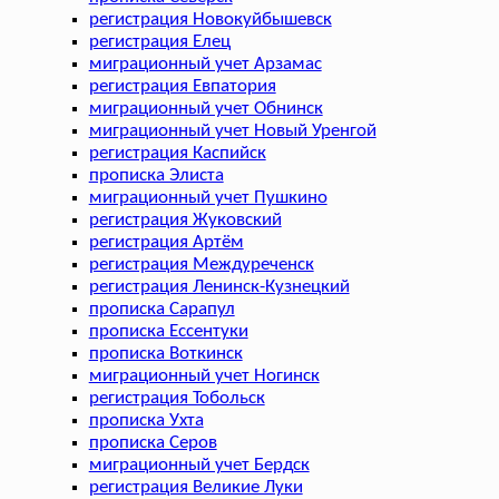
регистрация Новокуйбышевск
регистрация Елец
миграционный учет Арзамас
регистрация Евпатория
миграционный учет Обнинск
миграционный учет Новый Уренгой
регистрация Каспийск
прописка Элиста
миграционный учет Пушкино
регистрация Жуковский
регистрация Артём
регистрация Междуреченск
регистрация Ленинск-Кузнецкий
прописка Сарапул
прописка Ессентуки
прописка Воткинск
миграционный учет Ногинск
регистрация Тобольск
прописка Ухта
прописка Серов
миграционный учет Бердск
регистрация Великие Луки