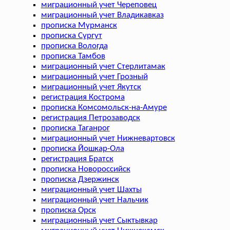
миграционный учет Череповец
миграционный учет Владикавказ
прописка Мурманск
прописка Сургут
прописка Вологда
прописка Тамбов
миграционный учет Стерлитамак
миграционный учет Грозный
миграционный учет Якутск
регистрация Кострома
прописка Комсомольск-на-Амуре
регистрация Петрозаводск
прописка Таганрог
миграционный учет Нижневартовск
прописка Йошкар-Ола
регистрация Братск
прописка Новороссийск
прописка Дзержинск
миграционный учет Шахты
миграционный учет Нальчик
прописка Орск
миграционный учет Сыктывкар