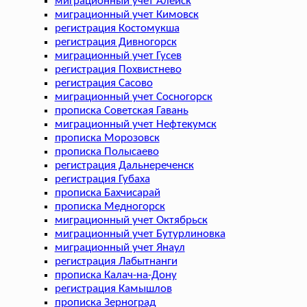
миграционный учет Алейск
миграционный учет Кимовск
регистрация Костомукша
регистрация Дивногорск
миграционный учет Гусев
регистрация Похвистнево
регистрация Сасово
миграционный учет Сосногорск
прописка Советская Гавань
миграционный учет Нефтекумск
прописка Морозовск
прописка Полысаево
регистрация Дальнереченск
регистрация Губаха
прописка Бахчисарай
прописка Медногорск
миграционный учет Октябрьск
миграционный учет Бутурлиновка
миграционный учет Янаул
регистрация Лабытнанги
прописка Калач-на-Дону
регистрация Камышлов
прописка Зерноград