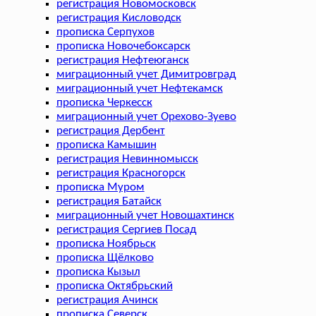
регистрация Новомосковск
регистрация Кисловодск
прописка Серпухов
прописка Новочебоксарск
регистрация Нефтеюганск
миграционный учет Димитровград
миграционный учет Нефтекамск
прописка Черкесск
миграционный учет Орехово-Зуево
регистрация Дербент
прописка Камышин
регистрация Невинномысск
регистрация Красногорск
прописка Муром
регистрация Батайск
миграционный учет Новошахтинск
регистрация Сергиев Посад
прописка Ноябрьск
прописка Щёлково
прописка Кызыл
прописка Октябрьский
регистрация Ачинск
прописка Северск